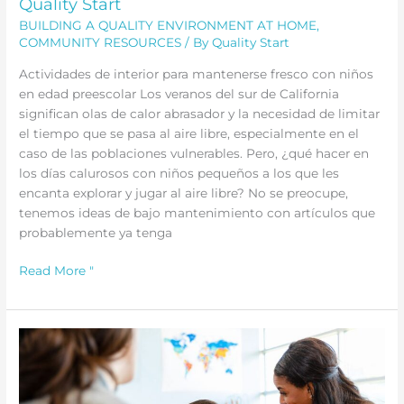
Quality Start
BUILDING A QUALITY ENVIRONMENT AT HOME
,
COMMUNITY RESOURCES
/ By
Quality Start
Actividades de interior para mantenerse fresco con niños
en edad preescolar Los veranos del sur de California
significan olas de calor abrasador y la necesidad de limitar
el tiempo que se pasa al aire libre, especialmente en el
caso de las poblaciones vulnerables. Pero, ¿qué hacer en
los días calurosos con niños pequeños a los que les
encanta explorar y jugar al aire libre? No se preocupe,
tenemos ideas de bajo mantenimiento con artículos que
probablemente ya tenga
Actividades
Read More "
de
interior
para
mantenerse
fresco
con