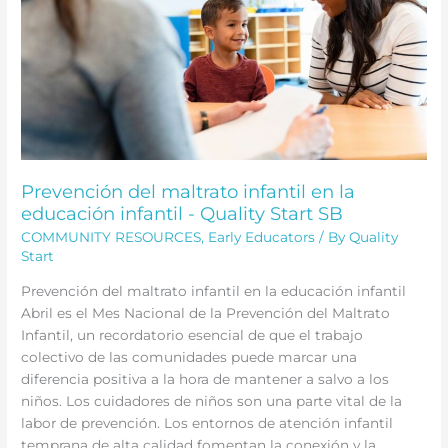
niños
en
edad
preescolar
|
Quality
Start
Prevención del maltrato infantil en la
educación infantil - Quality Start SB
COMMUNITY RESOURCES
,
Early Educators
/ By
Quality
Start
Prevención del maltrato infantil en la educación infantil
Abril es el Mes Nacional de la Prevención del Maltrato
Infantil, un recordatorio esencial de que el trabajo
colectivo de las comunidades puede marcar una
diferencia positiva a la hora de mantener a salvo a los
niños. Los cuidadores de niños son una parte vital de la
labor de prevención. Los entornos de atención infantil
temprana de alta calidad fomentan la conexión y la