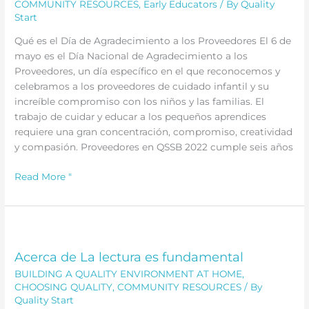
COMMUNITY RESOURCES
,
Early Educators
/ By
Quality
a
Start
padres
Qué es el Día de Agradecimiento a los Proveedores El 6 de
y
mayo es el Día Nacional de Agradecimiento a los
proveedores
Proveedores, un día específico en el que reconocemos y
celebramos a los proveedores de cuidado infantil y su
increíble compromiso con los niños y las familias. El
trabajo de cuidar y educar a los pequeños aprendices
requiere una gran concentración, compromiso, creatividad
y compasión. Proveedores en QSSB 2022 cumple seis años
Día
Read More "
de
Agradecimiento
a
los
Proveedores
Acerca de La lectura es fundamental
BUILDING A QUALITY ENVIRONMENT AT HOME
,
CHOOSING QUALITY
,
COMMUNITY RESOURCES
/ By
Quality Start