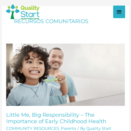
Ir
al
Men
contenido
RECURSOS COMUNITARIOS
princ
Little Me, Big Responsibility – The
Importance of Early Childhood Health
COMMUNITY RESOURCES
,
Parents
/ By
Quality Start