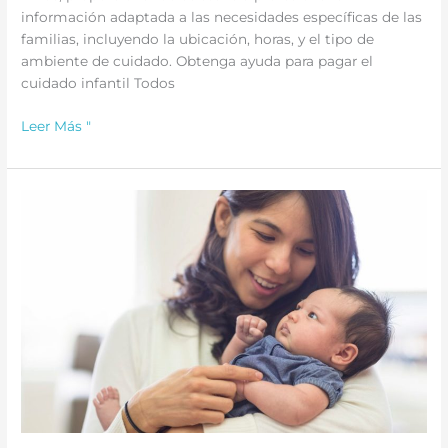
información adaptada a las necesidades específicas de las
familias, incluyendo la ubicación, horas, y el tipo de
ambiente de cuidado. Obtenga ayuda para pagar el
cuidado infantil Todos
Cómo
Leer Más "
encontrar
ayuda
para
el
cuidado
de
niños
con
Child
Care
Resource
Center