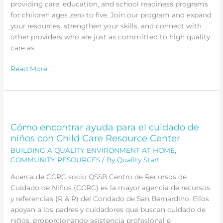
providing care, education, and school readiness programs
for children ages zero to five. Join our program and expand
your resources, strengthen your skills, and connect with
other providers who are just as committed to high quality
care as
Educadores
Read More "
tempranos,
inscríbanse
hoy
|
Inicio
Cómo encontrar ayuda para el cuidado de
de
niños con Child Care Resource Center
calidad
BUILDING A QUALITY ENVIRONMENT AT HOME
,
COMMUNITY RESOURCES
/ By
Quality Start
Acerca de CCRC socio QSSB Centro de Recursos de
Cuidado de Niños (CCRC) es la mayor agencia de recursos
y referencias (R & R) del Condado de San Bernardino. Ellos
apoyan a los padres y cuidadores que buscan cuidado de
niños, proporcionando asistencia profesional e