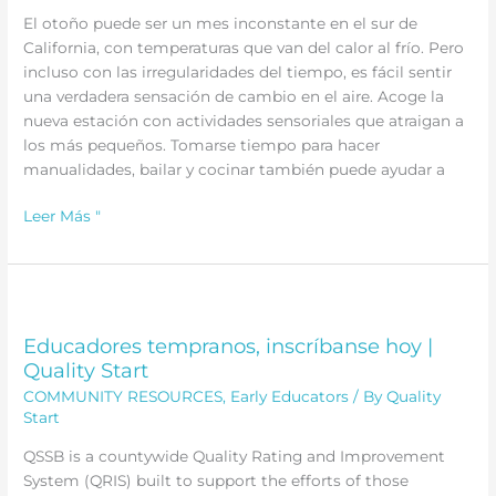
El otoño puede ser un mes inconstante en el sur de
California, con temperaturas que van del calor al frío. Pero
incluso con las irregularidades del tiempo, es fácil sentir
una verdadera sensación de cambio en el aire. Acoge la
nueva estación con actividades sensoriales que atraigan a
los más pequeños. Tomarse tiempo para hacer
manualidades, bailar y cocinar también puede ayudar a
Un
Leer Más "
otoño
consciente
con
tus
pequeños
Educadores tempranos, inscríbanse hoy |
aprendices:
Quality Start
¡cocinad,
COMMUNITY RESOURCES
,
Early Educators
/ By
Quality
jugad
Start
y
QSSB is a countywide Quality Rating and Improvement
cantad
System (QRIS) built to support the efforts of those
juntos!