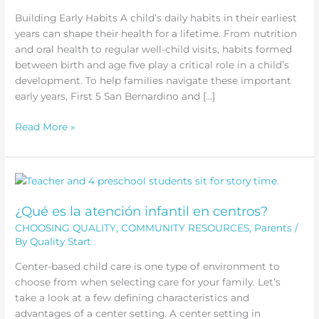
Building Early Habits A child’s daily habits in their earliest
years can shape their health for a lifetime. From nutrition
and oral health to regular well-child visits, habits formed
between birth and age five play a critical role in a child’s
development. To help families navigate these important
early years, First 5 San Bernardino and […]
Little
Read More »
Me,
Big
Responsibility
–
The
¿Qué es la atención infantil en centros?
Importance
CHOOSING QUALITY
,
COMMUNITY RESOURCES
,
Parents
/
of
By
Quality Start
Early
Center-based child care is one type of environment to
Childhood
choose from when selecting care for your family. Let’s
Health
take a look at a few defining characteristics and
advantages of a center setting. A center setting in