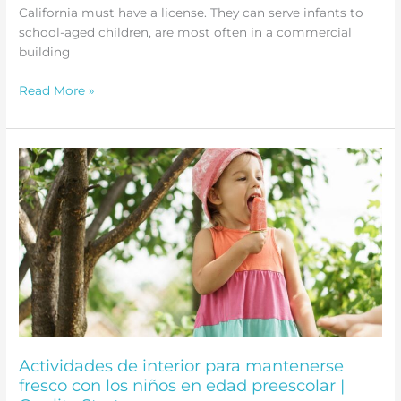
California must have a license. They can serve infants to
school-aged children, are most often in a commercial
building
What
Read More »
Is
Center-
Based
Child
Care?
Actividades de interior para mantenerse
fresco con los niños en edad preescolar |