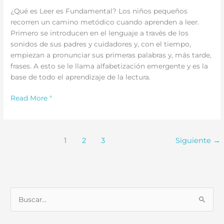
¿Qué es Leer es Fundamental? Los niños pequeños
recorren un camino metódico cuando aprenden a leer.
Primero se introducen en el lenguaje a través de los
sonidos de sus padres y cuidadores y, con el tiempo,
empiezan a pronunciar sus primeras palabras y, más tarde,
frases. A esto se le llama alfabetización emergente y es la
base de todo el aprendizaje de la lectura.
Acerca
Read More "
de
La
lectura
1
2
3
Siguiente
→
es
fundamental
B
u
s