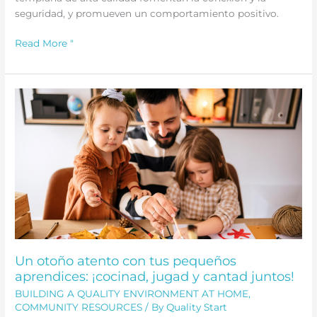
seguridad, y promueven un comportamiento positivo.
Prevención
Read More "
del
maltrato
infantil
en
la
educación
infantil
-
Quality
Start
SB
Un otoño atento con tus pequeños
aprendices: ¡cocinad, jugad y cantad juntos!
BUILDING A QUALITY ENVIRONMENT AT HOME
,
COMMUNITY RESOURCES
/ By
Quality Start