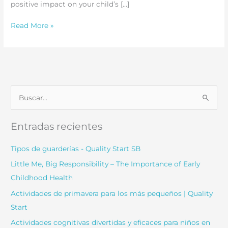
positive impact on your child’s […]
Fun
Read More »
&
Effective
Cognitive
Activities
for
B
Preschoolers
u
s
Entradas recientes
c
a
Tipos de guarderías - Quality Start SB
r
Little Me, Big Responsibility – The Importance of Early
:
Childhood Health
Actividades de primavera para los más pequeños | Quality
Start
Actividades cognitivas divertidas y eficaces para niños en