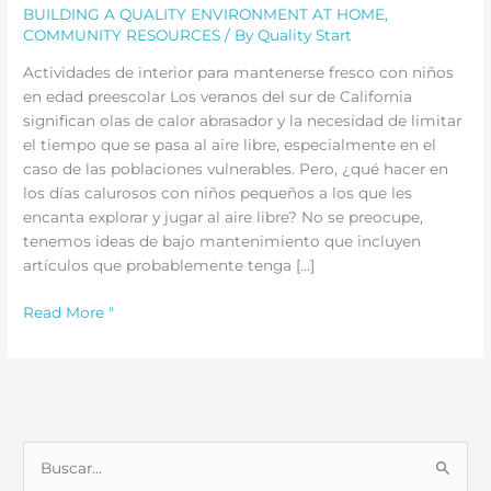
BUILDING A QUALITY ENVIRONMENT AT HOME
,
COMMUNITY RESOURCES
/ By
Quality Start
Actividades de interior para mantenerse fresco con niños
en edad preescolar Los veranos del sur de California
significan olas de calor abrasador y la necesidad de limitar
el tiempo que se pasa al aire libre, especialmente en el
caso de las poblaciones vulnerables. Pero, ¿qué hacer en
los días calurosos con niños pequeños a los que les
encanta explorar y jugar al aire libre? No se preocupe,
tenemos ideas de bajo mantenimiento que incluyen
artículos que probablemente tenga [...]
Actividades
Read More "
de
interior
para
mantenerse
fresco
B
con
niños
u