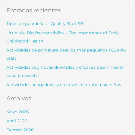
en
s
Entradas recientes
edad
c
preescolar
a
|
Tipos de guarderías - Quality Start SB
Quality
r
Little Me, Big Responsibility – The Importance of Early
Start
:
Childhood Health
Actividades de primavera para los más pequeños | Quality
Start
Actividades cognitivas divertidas y eficaces para niños en
edad preescolar
Actividades acogedoras y creativas de otoño para niños
Archivos
Mayo 2026
Abril 2026
Febrero 2026