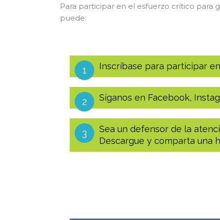
Para participar en el esfuerzo crítico para
puede:
Inscríbase para participar 
1
Síganos en Facebook, Instag
2
Sea un defensor de la atenc
3
Descargue y comparta una h