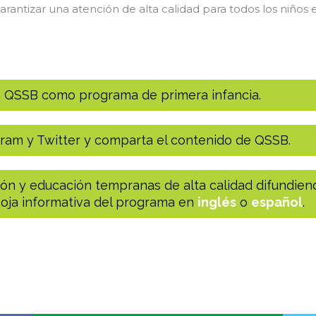
 garantizar una atención de alta calidad para todos los niño
en QSSB como programa de primera infancia.
ram y Twitter y comparta el contenido de QSSB.
ión y educación tempranas de alta calidad difundie
oja informativa del programa en
inglés
o
español
.