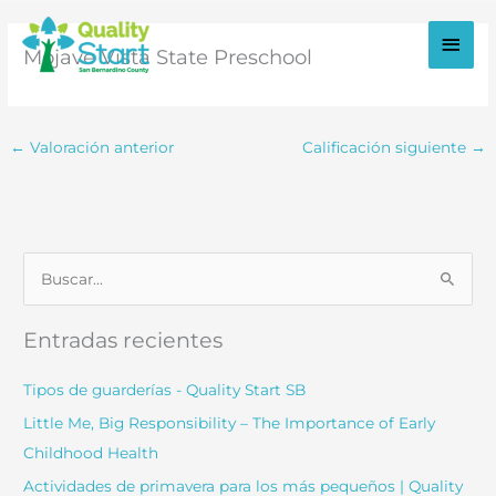
Ir
al
Men
Mojave Vista State Preschool
contenido
princ
← Valoración anterior
Calificación siguiente
→
B
u
s
Entradas recientes
c
a
Tipos de guarderías - Quality Start SB
r
Little Me, Big Responsibility – The Importance of Early
:
Childhood Health
Actividades de primavera para los más pequeños | Quality