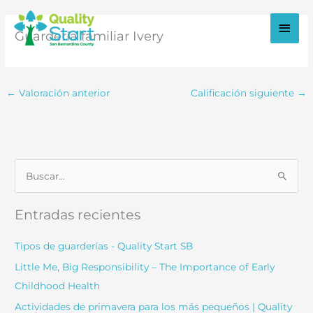
Ir
al
Men
Guardería familiar Ivery
contenido
princ
← Valoración anterior
Calificación siguiente
→
B
u
s
Entradas recientes
c
a
Tipos de guarderías - Quality Start SB
r
Little Me, Big Responsibility – The Importance of Early
:
Childhood Health
Actividades de primavera para los más pequeños | Quality