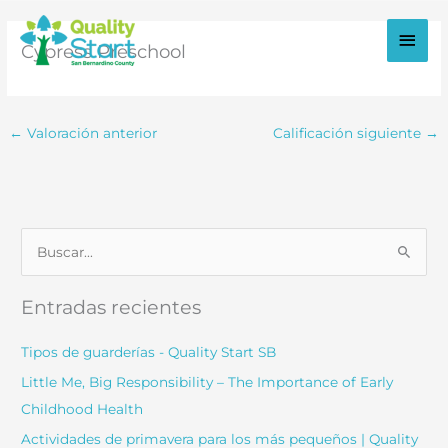
Ir
al
Men
Cypress Preschool
contenido
princ
← Valoración anterior
Calificación siguiente
→
B
u
s
Entradas recientes
c
a
Tipos de guarderías - Quality Start SB
r
Little Me, Big Responsibility – The Importance of Early
:
Childhood Health
Actividades de primavera para los más pequeños | Quality