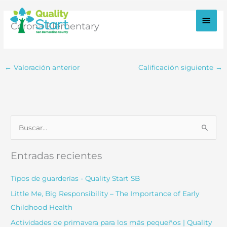
Ir
al
Men
Corona Elementary
contenido
princ
← Valoración anterior
Calificación siguiente
→
B
u
s
Entradas recientes
c
a
Tipos de guarderías - Quality Start SB
r
Little Me, Big Responsibility – The Importance of Early
:
Childhood Health
Actividades de primavera para los más pequeños | Quality