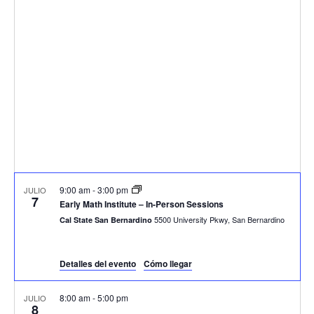
9:00 am
-
3:00 pm
JULIO
7
Early Math Institute – In-Person Sessions
5500 University Pkwy, San Bernardino
Cal State San Bernardino
Detalles del evento
Cómo llegar
8:00 am
-
5:00 pm
JULIO
8