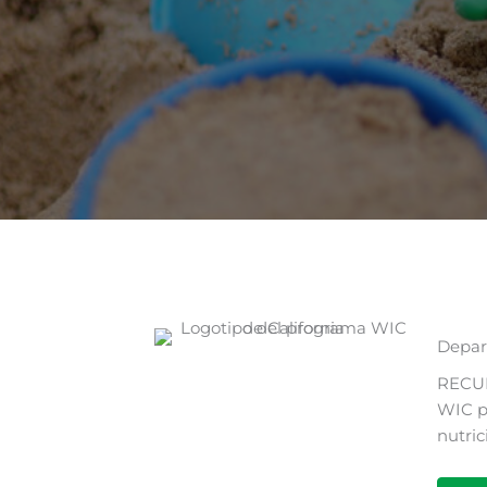
Depar
RECU
WIC p
nutri