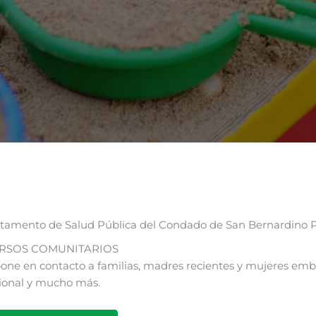
tamento de Salud Pública del Condado de San Bernardino
RSOS COMUNITARIOS
one en contacto a familias, madres recientes y mujeres emb
cional y mucho más.