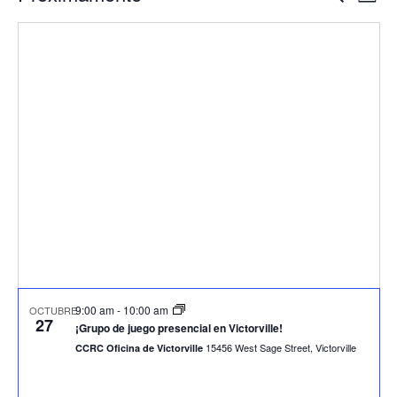
Mapa
en
Búsqueda
Vista
Seleccione
y
Nave
la
vistas
fecha.
Navegación
9:00 am
-
10:00 am
OCTUBRE
27
¡Grupo de juego presencial en Victorville!
15456 West Sage Street, Victorville
CCRC Oficina de Victorville